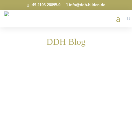
+49 2103 28895-0
info@ddh-hilden.de
DDH Blog
Stellen Sie sich vor: Ein Lieferant bringt
regelmäßig Papier. Irgendwann fragt er, ob Sie
das auch bedrucken könnten. Heute läuft darüber
ein Web-to-Print-Shop für Visitenkarten. Das ist
keine Erfolgsgeschichte über cleveres Marketing.