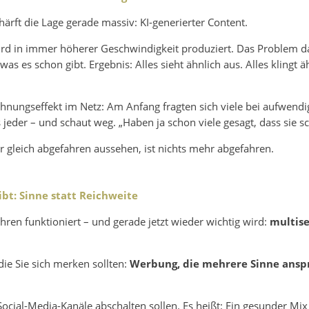
härft die Lage gerade massiv: KI-generierter Content.
 wird in immer höherer Geschwindigkeit produziert. Das Problem da
 was es schon gibt. Ergebnis: Alles sieht ähnlich aus. Alles klingt ä
nungseffekt im Netz: Am Anfang fragten sich viele bei aufwendig
s jeder – und schaut weg. „Haben ja schon viele gesagt, dass sie 
 gleich abgefahren aussehen, ist nichts mehr abgefahren.
bt: Sinne statt Reichweite
Jahren funktioniert – und gerade jetzt wieder wichtig wird:
multis
ie Sie sich merken sollten:
Werbung, die mehrere Sinne anspr
 Social-Media-Kanäle abschalten sollen. Es heißt: Ein gesunder Mix