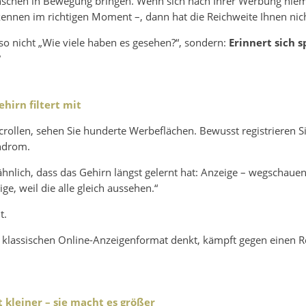
nschen in Bewegung bringen. Wenn sich nach Ihrer Werbung niem
ennen im richtigen Moment –, dann hat die Reichweite Ihnen nich
so nicht „Wie viele haben es gesehen?“, sondern:
Erinnert sich 
?
hirn filtert mit
rollen, sehen Sie hunderte Werbeflächen. Bewusst registrieren Si
ndrom.
hnlich, dass das Gehirn längst gelernt hat: Anzeige – wegschauen.
ige, weil die alle gleich aussehen.“
t.
 klassischen Online-Anzeigenformat denkt, kämpft gegen einen Re
 kleiner – sie macht es größer