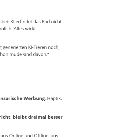
bei: KI erfindet das Rad nicht
hnlich. Alles wirkt
 generierten KI-Tieren noch,
schon müde sind davon.“
ensorische Werbung
. Haptik.
icht, bleibt dreimal besser
 aus Online und Offline, aus