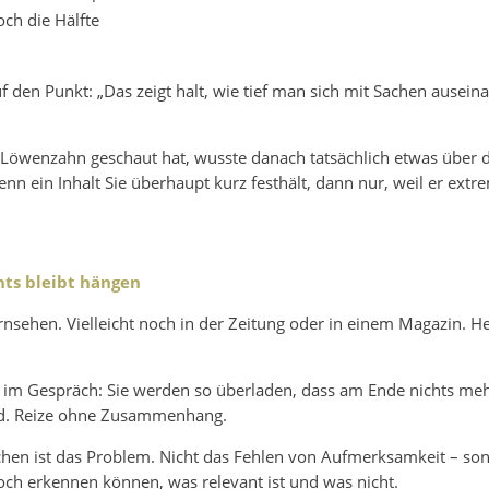
ch die Hälfte
f den Punkt: „Das zeigt halt, wie tief man sich mit Sachen ausein
 Löwenzahn geschaut hat, wusste danach tatsächlich etwas über d
nn ein Inhalt Sie überhaupt kurz festhält, dann nur, weil er extre
hts bleibt hängen
sehen. Vielleicht noch in der Zeitung oder in einem Magazin. He
kt im Gespräch: Sie werden so überladen, dass am Ende nichts mehr
nd. Reize ohne Zusammenhang.
en ist das Problem. Nicht das Fehlen von Aufmerksamkeit – sond
ch erkennen können, was relevant ist und was nicht.