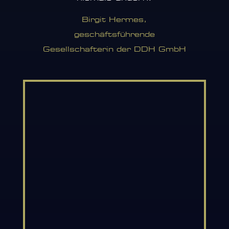
erfahrenen alten Hasen oder seinen Kollegen.
Für Frank sind es die kleinen Details, die am
Birgit Hermes,
Ende oft das Große ausmachen.
geschäftsführende
Gesellschafterin der DDH GmbH
Auch wenn Frank nicht arbeitet, Papier und
handwerklichen Tätigkeiten sind irgendwie
immer dabei. Er liebt Lesen (E-Books sind
natürlich tabu), Kochen (schnipseln, würzen und
alles zu einem wunderbaren Gericht
zusammenfügen ist für ihn das Beste) und
Reisen (hier findet er immer wieder Anregungen
für neue Druckprodukte und extravagante
Verarbeitungen).
Sollten Sie für Ihre Projekte Anregungen oder
Informationen benötigen, kommen Sie doch bitte
auf Frank Schmidt zu. Wie gesagt, er liebt es,