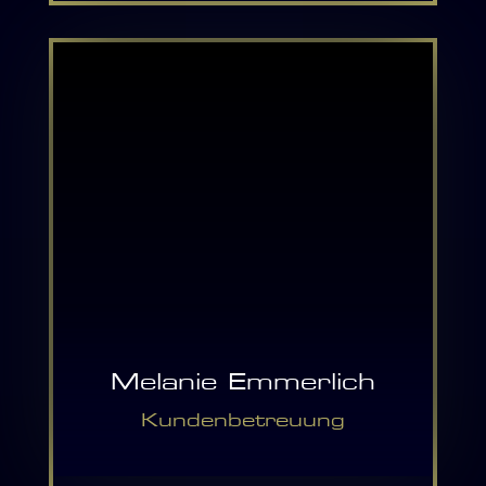
f.fuchs@ddh-hilden.de
wir daran vorbeikommen!
Birgits Lieblingsaufgabe ist es, ihr wichtigstes
Der “Ideen – Fuchs”!
Ziel zu erreichen: dass unsere Kunden aber
Hungrig, schlau und flink
auch unser Team gleichermaßen zufrieden sind.
führt er Sie zum besten
Nur wenn es der großen Familie gut geht, geht
Ergebnis.
es auch der Firma gut.
Meet the Team – heute: Felix Fuchs
Ihr Opa gab ihr den Spitznamen „Bigilinski“, weil
Felix ist bei DDH verantwortlich für die
sie schon als Kind so neugierig war und in alles
Gestaltung, Foto/Video, Web2Print, CI, Web,
hineingelinst hat – auch hier ist der Name immer
Social Media, IT, die Produktion im Digitaldruck
noch Programm.
und die Ausbildung unserer Azubis.
Dazu gehört, kreative Ideen zu entwickeln, die
Melanie Emmerlich
Seine Passion sind ausgefallene Druckprodukte,
uns und unsere Kunden nach vorne bringen.
die auf Alba oder Shiny – unseren beiden Xerox-
Kundenbetreuung
Und da Bigi immer so viel einfällt, ist sie froh,
Maschinen – mit den Sonderfarben Gold, Silber,
dass ihr Team hinter ihr steht und für die
Metallic Weiß oder Effektlack gedruckt werden.