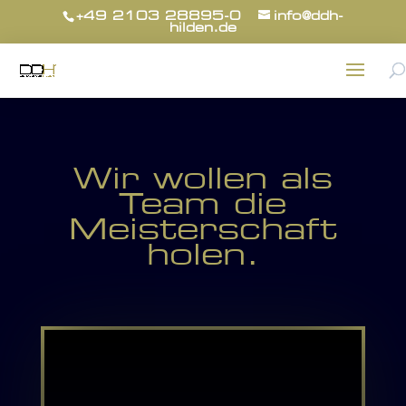
Zum
+49 2103 28895-0
info@ddh-
hilden.de
Inhalt
springen
Wir wollen als
Team die
Meisterschaft
holen.