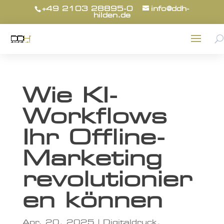
+49 2103 28895-0
info@ddh-
hilden.de
Wie KI-
Workflows
Ihr Offline-
Marketing
revolutionier
en können
Apr. 20, 2025
|
Digitaldruck
,