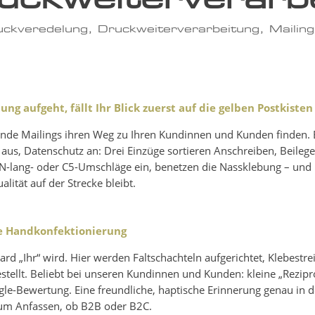
uckveredelung
,
Druckweiterverarbeitung
,
Mailin
ng aufgeht, fällt Ihr Blick zuerst auf die gelben Postkisten
ende Mailings ihren Weg zu Ihren Kundinnen und Kunden finden. Ei
aus, Datenschutz an: Drei Einzüge sortieren Anschreiben, Beileg
DIN-lang- oder C5-Umschläge ein, benetzen die Nassklebung – und i
lität auf der Strecke bleibt.
e Handkonfektionierung
ard „Ihr“ wird. Hier werden Faltschachteln aufgerichtet, Klebestr
tellt. Beliebt bei unseren Kundinnen und Kunden: kleine „Rezipr
e-Bewertung. Eine freundliche, haptische Erinnerung genau in 
 zum Anfassen, ob B2B oder B2C.