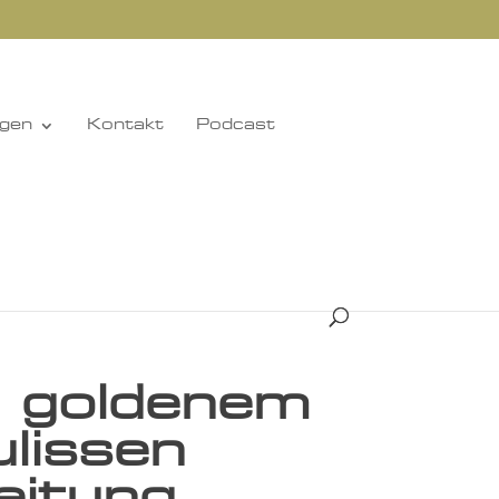
ngen
Kontakt
Podcast
d goldenem
ulissen
eitung