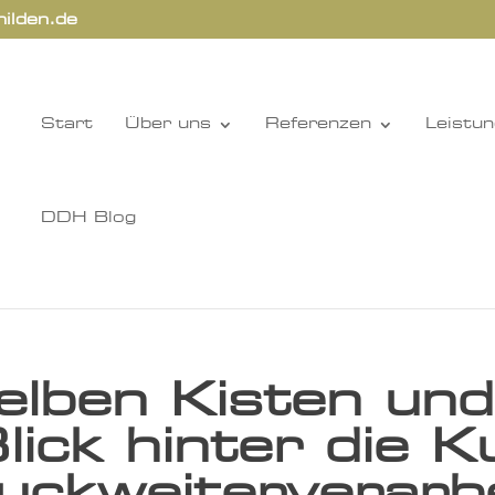
hilden.de
Start
Über uns
Referenzen
Leistu
DDH Blog
elben Kisten un
lick hinter die K
uckweiterverarb