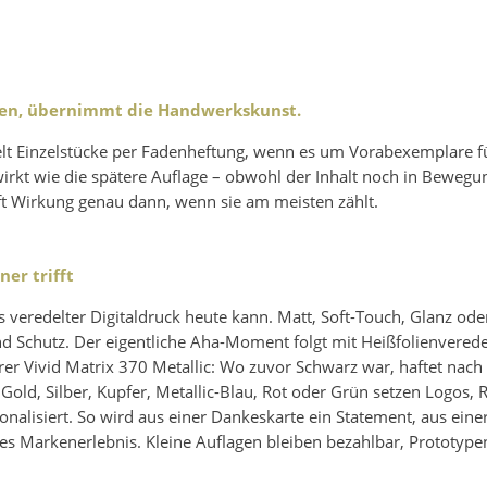
en, übernimmt die Handwerkskunst.
lt Einzelstücke per Fadenheftung, wenn es um Vorabexemplare f
irkt wie die spätere Auflage – obwohl der Inhalt noch in Bewegun
ft Wirkung genau dann, wenn sie am meisten zählt.
ner trifft
as veredelter Digitaldruck heute kann. Matt, Soft-Touch, Glanz ode
d Schutz. Der eigentliche Aha-Moment folgt mit Heißfolienverede
erer Vivid Matrix 370 Metallic: Wo zuvor Schwarz war, haftet nac
old, Silber, Kupfer, Metallic-Blau, Rot oder Grün setzen Logos, 
nalisiert. So wird aus einer Dankeskarte ein Statement, aus eine
hes Markenerlebnis. Kleine Auflagen bleiben bezahlbar, Prototype