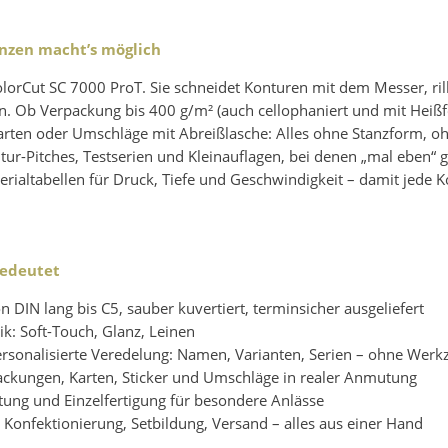
tanzen macht’s möglich
rCut SC 7000 ProT. Sie schneidet Konturen mit dem Messer, rillt,
 Ob Verpackung bis 400 g/m² (auch cellophaniert und mit Heißfo
ten oder Umschläge mit Abreißlasche: Alles ohne Stanzform, oh
ur-Pitches, Testserien und Kleinauflagen, bei denen „mal eben“ 
rialtabellen für Druck, Tiefe und Geschwindigkeit – damit jede Ko
bedeutet
 DIN lang bis C5, sauber kuvertiert, terminsicher ausgeliefert
k: Soft-Touch, Glanz, Leinen
Personalisierte Veredelung: Namen, Varianten, Serien – ohne Wer
packungen, Karten, Sticker und Umschläge in realer Anmutung
ung und Einzelfertigung für besondere Anlässe
 Konfektionierung, Setbildung, Versand – alles aus einer Hand