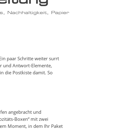
gs
,
Nachhaltigkeit
,
Papier
n paar Schritte weiter surrt
er und Antwort-Elemente,
n die Postkiste damit. So
eifen angebracht und
ozitäts-Boxen“ mit zwei
dem Moment, in dem Ihr Paket