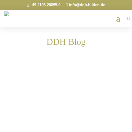
+49 2103 28895-0
info@ddh-hilden.de
DDH Blog
Stellen Sie sich vor: Ein Lieferant bringt
regelmäßig Papier. Irgendwann fragt er, ob Sie
das auch bedrucken könnten. Heute läuft darüber
ein Web-to-Print-Shop für Visitenkarten. Das ist
keine Erfolgsgeschichte über cleveres Marketing.