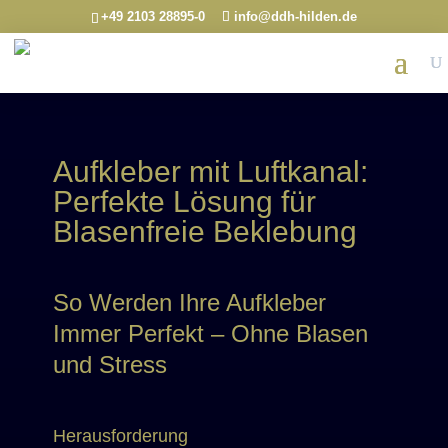
+49 2103 28895-0
info@ddh-hilden.de
Aufkleber mit Luftkanal:
Perfekte Lösung für
Blasenfreie Beklebung
So Werden Ihre Aufkleber
Immer Perfekt – Ohne Blasen
und Stress
Herausforderung