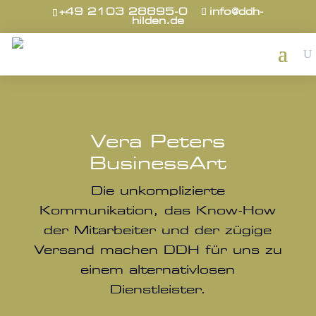
+49 2103 28895-0
info@ddh-
hilden.de
Vera Peters
BusinessArt
Die unkomplizierte
Kommunikation, das Know-How
der Mitarbeiter und der zügige
Versand machen DDH für uns zu
einem alternativlosen
Dienstleister.